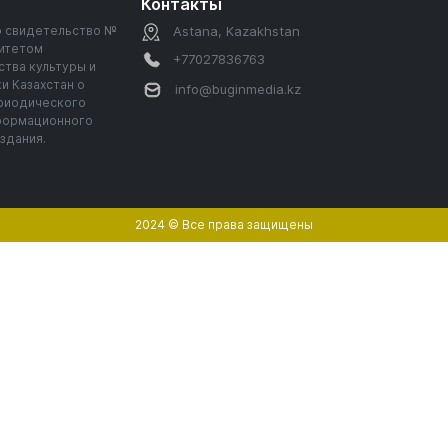
Контакты
но свидетельство №
Astana, Kazakhstan
итетом
+77027836763
тва культуры и
и Казахстан о
info@buginmedia.kz
ериодического
нформационного
издания.
2024 © Все права защищены