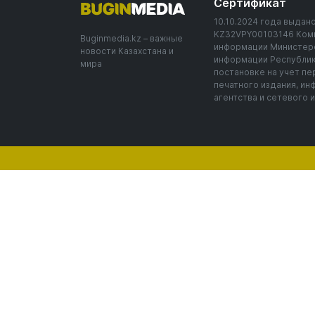
Сертификат
10.10.2024 года выда
KZ32VPY00103146 Ком
Buginmedia.kz – важные
информации Министерс
новости Казахстана и
информации Республик
мира
постановке на учет п
печатного издания, и
агентства и сетевого 